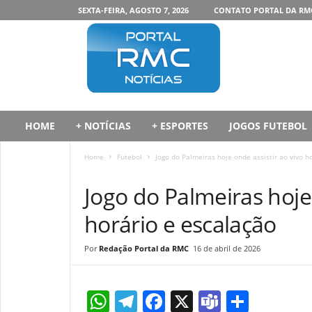
SEXTA-FEIRA, AGOSTO 7, 2026
CONTATO PORTAL DA RM
P
o
r
t
a
l
d
HOME
+ NOTÍCIAS
+ ESPORTES
JOGOS FUTEBOL
a
R
Home
Futebol
Jogo do Palmeiras hoje onde assistir ao vivo h
M
FUTEBOL
C
Jogo do Palmeiras hoje 
horário e escalação
Redação Portal da RMC
16 de abril de 2026
W
T
F
X
T
S