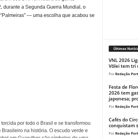
2, durante a Segunda Guerra Mundial, o
o “Palmeiras” — uma escolha que acabou se
Últimas Notíci
VNL 2026 Lig
Vôlei tem tri
Redação Port
Festa de Flo
2026 tem gas
japonesa; pr
Redação Port
Cafés do Circ
orcida por todo o Brasil e se transformou
conquistam s
Brasileiro na história. O escudo verde e
Redação Port
tebol em Guarulhos são símbolos de uma