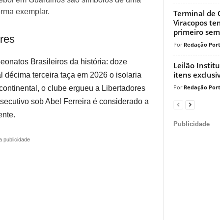
orma exemplar.
Terminal de 
Viracopos te
primeiro seme
ores
Redação Port
natos Brasileiros da história: doze
Leilão Instit
itens exclusi
 décima terceira taça em 2026 o isolaria
Redação Port
ontinental, o clube ergueu a Libertadores
cutivo sob Abel Ferreira é considerado a
ente.
Publicidade
a publicidade