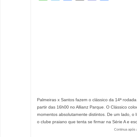
h
el
a
e
h
at
e
c
a
ar
s
gr
e
m
e
A
a
b
s
p
m
o
p
o
k
Palmeiras x Santos fazem o clássico da
14ª rodada
partir das 16h00 no
Allianz Parque. O Clássico colo
momentos absolutamente distintos. De um lado, o lí
o clube praiano que tenta se firmar na Série A e e
Continua após 