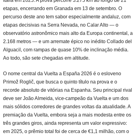
Itália em 2025. A prova percorre 3.275 km ao longo de 21
etapas, encerrando em Granada em 13 de setembro. O
percurso deste ano tem sabor especialmente andaluz, com
etapas decisivas na Serra Nevada, no Calar Alto — o
observatório astronômico mais alto da Europa continental, a
2.168 metros — e um arremate épico no inédito Collado del
Alguacil, com rampas de quase 10% de inclinação média.
Ao todo, são sete chegadas em altitude.
O nome central da Vuelta a España 2026 é o esloveno
Primož Roglič, que busca o quinto título na prova e o
recorde absoluto de vitórias na Espanha. Seu principal rival
deve ser João Almeida, vice-campeão da Vuelta e um dos
mais sólidos corredores de grandes voltas da atualidade. A
premiação da Vuelta, embora seja a mais modesta entre os
três grandes giros, ainda representa um valor expressivo:
em 2025, o prêmio total foi de cerca de €1,1 milhão, com o