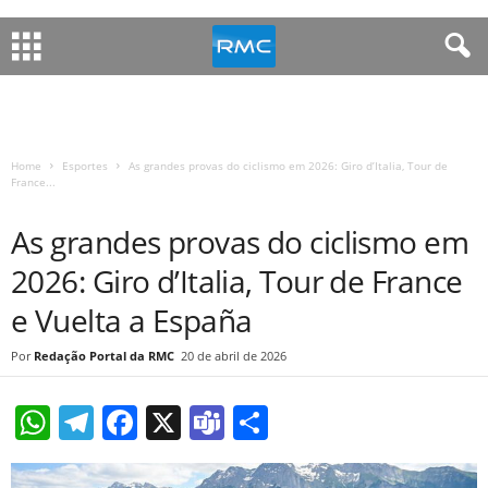
Home
Esportes
As grandes provas do ciclismo em 2026: Giro d’Italia, Tour de
France...
ESPORTES
As grandes provas do ciclismo em
2026: Giro d’Italia, Tour de France
e Vuelta a España
Redação Portal da RMC
20 de abril de 2026
W
T
F
X
T
S
h
el
a
e
h