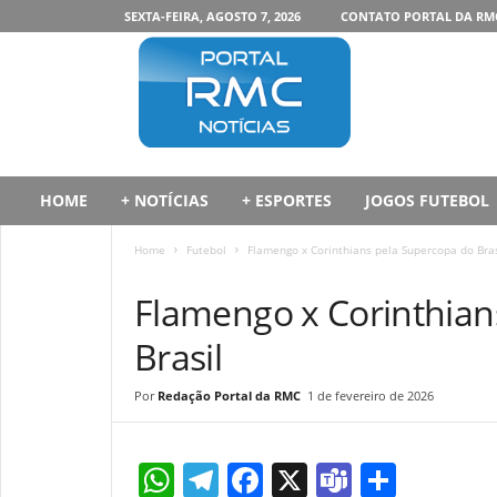
SEXTA-FEIRA, AGOSTO 7, 2026
CONTATO PORTAL DA RM
P
o
r
t
a
l
d
HOME
+ NOTÍCIAS
+ ESPORTES
JOGOS FUTEBOL
a
R
Home
Futebol
Flamengo x Corinthians pela Supercopa do Bras
M
FUTEBOL
C
Flamengo x Corinthian
Brasil
Redação Portal da RMC
1 de fevereiro de 2026
W
T
F
X
T
S