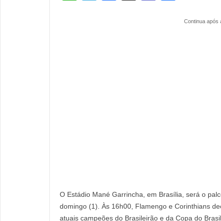
h
el
a
e
h
at
e
c
a
ar
Continua após 
s
gr
e
m
e
A
a
b
s
p
m
o
p
o
k
O Estádio Mané Garrincha, em Brasília, será o pal
domingo (1). Às 16h00, Flamengo e Corinthians d
atuais campeões do Brasileirão e da Copa do Brasil