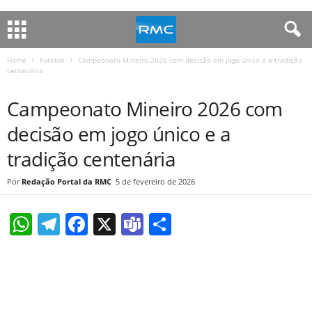
Home
Futebol
Campeonato Mineiro 2026 com decisão em jogo único e a tradição
centenária
FUTEBOL
Campeonato Mineiro 2026 com
decisão em jogo único e a
tradição centenária
Redação Portal da RMC
5 de fevereiro de 2026
W
T
F
X
T
S
h
el
a
e
h
at
e
c
a
ar
s
gr
e
m
e