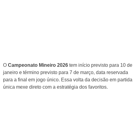
A
a
b
s
p
m
o
p
o
k
O
Campeonato Mineiro 2026
tem início previsto para 10 de
janeiro e término previsto para 7 de março, data reservada
para a final em jogo único. Essa volta da decisão em partida
única mexe direto com a estratégia dos favoritos.