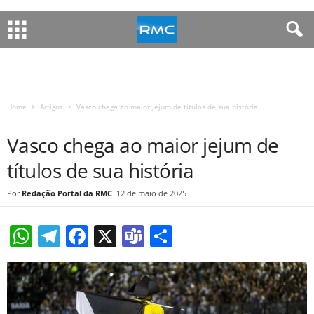
Home
Artigos
Vasco chega ao maior jejum de títulos de sua história
ARTIGOS
FUTEBOL
Vasco chega ao maior jejum de
títulos de sua história
Redação Portal da RMC
12 de maio de 2025
W
T
F
X
T
S
h
el
a
e
h
at
e
c
a
ar
s
gr
e
m
e