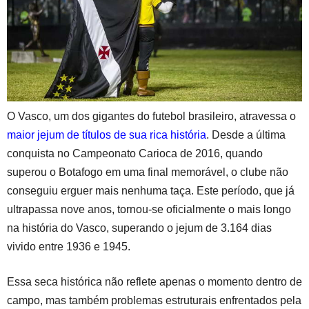
A
a
b
s
p
m
o
p
o
k
O Vasco, um dos gigantes do futebol brasileiro, atravessa o
maior jejum de títulos de sua rica história
. Desde a última
conquista no Campeonato Carioca de 2016, quando
superou o Botafogo em uma final memorável, o clube não
conseguiu erguer mais nenhuma taça. Este período, que já
ultrapassa nove anos, tornou-se oficialmente o mais longo
na história do Vasco, superando o jejum de 3.164 dias
vivido entre 1936 e 1945.
Essa seca histórica não reflete apenas o momento dentro de
campo, mas também problemas estruturais enfrentados pela