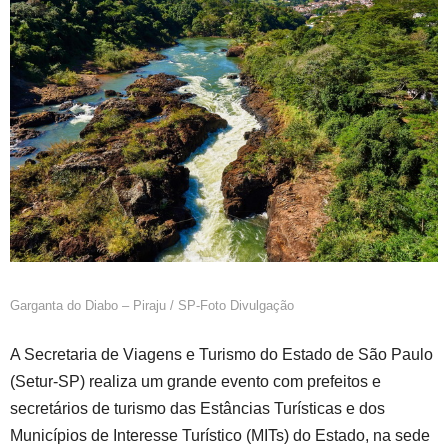
at
e
c
a
ar
s
gr
e
m
e
A
a
b
s
p
m
o
p
o
k
Garganta do Diabo – Piraju / SP-Foto Divulgação
A Secretaria de Viagens e Turismo do Estado de São Paulo
(Setur-SP) realiza um grande evento com prefeitos e
secretários de turismo das Estâncias Turísticas e dos
Municípios de Interesse Turístico (MITs) do Estado, na sede