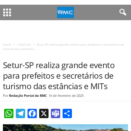
Home
+ Notícias
Setur-SP realiza grande evento para prefeitos e secretários de
turismo das estâncias...
+ NOTÍCIAS
DESTAQUES
NOTÍCIAS
Setur-SP realiza grande evento
para prefeitos e secretários de
turismo das estâncias e MITs
Redação Portal da RMC
16 de fevereiro de 2025
W
T
F
X
T
S
h
el
a
e
h