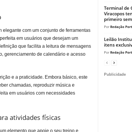
Terminal de 
Viracopos te
o
primeiro seme
Redação Port
 elegante com um conjunto de ferramentas
 perfeita em usuários que desejam um
Leilão Instit
itens exclusi
 definição que facilita a leitura de mensagens
Redação Port
no, gerenciamento de calendário e acesso
Publicidade
rição e a praticidade. Embora básico, este
ceber chamadas, reproduzir música e
rfeita em usuários com necessidades
ra atividades físicas
um elemento que apoie o seu treino e