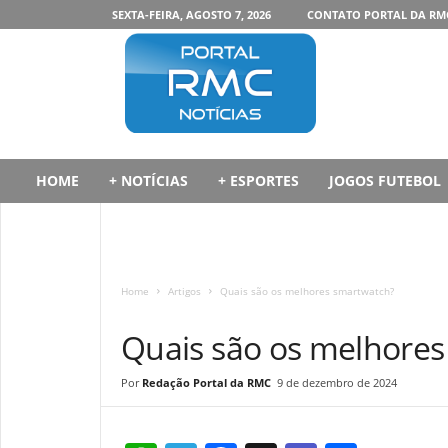
SEXTA-FEIRA, AGOSTO 7, 2026
CONTATO PORTAL DA RM
P
o
r
t
a
l
d
HOME
+ NOTÍCIAS
+ ESPORTES
JOGOS FUTEBOL
a
R
M
C
Home
Artigos
Quais são os melhores smartwatch?
ARTIGOS
Quais são os melhore
Redação Portal da RMC
9 de dezembro de 2024