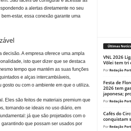
rem. São fáceis de configurar e acessar as
spondendo a alertas diretamente no seu
 e bem-estar, essa conexão garante uma
zável
Últimas Notíci
na decisão. A empresa oferece uma ampla
VNL 2026 Lig
onalidade, isto quer dizer que se destaca
Vôlei tem tri
ao mesmo tempo que mantém as suas funções
Redação Port
intados e alças intercambiáveis,
Festa de Flo
u gosto ou com o ambiente em que o utiliza.
2026 tem gas
japonesa; pr
l. Eles são feitos de materiais premium que
Redação Port
s, tornando-se ideais no uso diário, em
Cafés do Circ
 fundamental: já que são projetados com o
conquistam s
, garantindo que possam ser usados ​​por
Redação Port