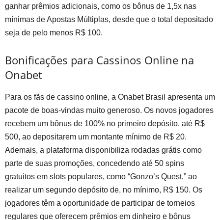
ganhar prêmios adicionais, como os bônus de 1,5x nas
mínimas de Apostas Múltiplas, desde que o total depositado
seja de pelo menos R$ 100.
Bonificações para Cassinos Online na
Onabet
Para os fãs de cassino online, a Onabet Brasil apresenta um
pacote de boas-vindas muito generoso. Os novos jogadores
recebem um bônus de 100% no primeiro depósito, até R$
500, ao depositarem um montante mínimo de R$ 20.
Ademais, a plataforma disponibiliza rodadas grátis como
parte de suas promoções, concedendo até 50 spins
gratuitos em slots populares, como “Gonzo’s Quest,” ao
realizar um segundo depósito de, no mínimo, R$ 150. Os
jogadores têm a oportunidade de participar de torneios
regulares que oferecem prêmios em dinheiro e bônus