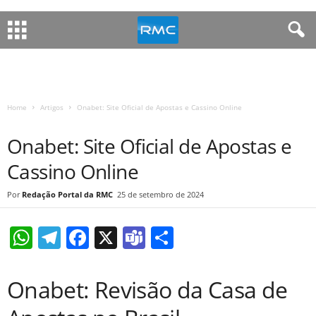
Home
Artigos
Onabet: Site Oficial de Apostas e Cassino Online
ARTIGOS
Onabet: Site Oficial de Apostas e
Cassino Online
Redação Portal da RMC
25 de setembro de 2024
W
T
F
X
T
S
h
el
a
e
h
at
e
c
a
ar
Onabet: Revisão da Casa de
s
gr
e
m
e