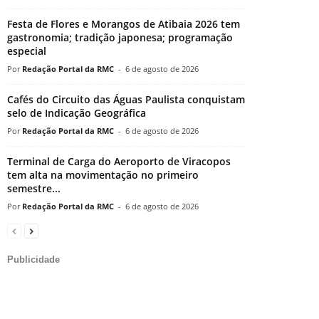
Festa de Flores e Morangos de Atibaia 2026 tem
gastronomia; tradição japonesa; programação
especial
Redação Portal da RMC
-
6 de agosto de 2026
Cafés do Circuito das Águas Paulista conquistam
selo de Indicação Geográfica
Redação Portal da RMC
-
6 de agosto de 2026
Terminal de Carga do Aeroporto de Viracopos
tem alta na movimentação no primeiro
semestre...
Redação Portal da RMC
-
6 de agosto de 2026
Publicidade