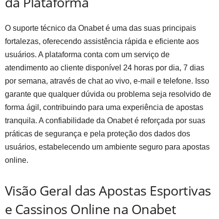
da Plataforma
O suporte técnico da Onabet é uma das suas principais
fortalezas, oferecendo assistência rápida e eficiente aos
usuários. A plataforma conta com um serviço de
atendimento ao cliente disponível 24 horas por dia, 7 dias
por semana, através de chat ao vivo, e-mail e telefone. Isso
garante que qualquer dúvida ou problema seja resolvido de
forma ágil, contribuindo para uma experiência de apostas
tranquila. A confiabilidade da Onabet é reforçada por suas
práticas de segurança e pela proteção dos dados dos
usuários, estabelecendo um ambiente seguro para apostas
online.
Visão Geral das Apostas Esportivas
e Cassinos Online na Onabet