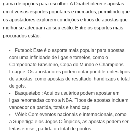
gama de opções para escolher. A Onabet oferece apostas
em diversos esportes populares e mercados, permitindo que
os apostadores explorem condições e tipos de apostas que
melhor se adequam ao seu estilo. Entre os esportes mais
procurados estão:
Futebol: Este é o esporte mais popular para apostas,
com uma infinidade de ligas e torneios, como o
Campeonato Brasileiro, Copa do Mundo e Champions
League. Os apostadores podem optar por diferentes tipos
de apostas, como apostas de resultado, handicaps e total
de gols.
Basquetebol: Aqui os usuários podem apostar em
ligas renomadas como a NBA. Tipos de apostas incluem
vencedor da partida, totais e handicap.
Vôlei: Com eventos nacionais e internacionais, como
a Superliga e os Jogos Olímpicos, as apostas podem ser
feitas em set, partida ou total de pontos.