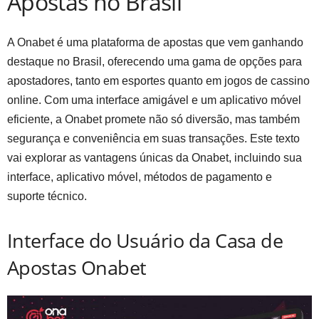
Apostas no Brasil
A
a
b
s
p
m
o
A Onabet é uma plataforma de apostas que vem ganhando
p
o
destaque no Brasil, oferecendo uma gama de opções para
k
apostadores, tanto em esportes quanto em jogos de cassino
online. Com uma interface amigável e um aplicativo móvel
eficiente, a Onabet promete não só diversão, mas também
segurança e conveniência em suas transações. Este texto
vai explorar as vantagens únicas da Onabet, incluindo sua
interface, aplicativo móvel, métodos de pagamento e
suporte técnico.
Interface do Usuário da Casa de
Apostas Onabet