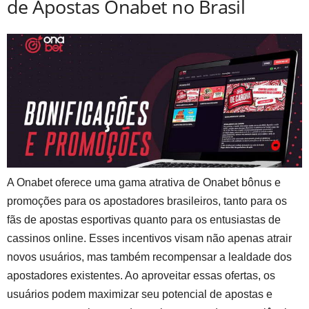
de Apostas Onabet no Brasil
A Onabet oferece uma gama atrativa de Onabet bônus e
promoções para os apostadores brasileiros, tanto para os
fãs de apostas esportivas quanto para os entusiastas de
cassinos online. Esses incentivos visam não apenas atrair
novos usuários, mas também recompensar a lealdade dos
apostadores existentes. Ao aproveitar essas ofertas, os
usuários podem maximizar seu potencial de apostas e