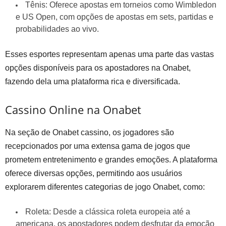
Tênis: Oferece apostas em torneios como Wimbledon
e US Open, com opções de apostas em sets, partidas e
probabilidades ao vivo.
Esses esportes representam apenas uma parte das vastas
opções disponíveis para os apostadores na Onabet,
fazendo dela uma plataforma rica e diversificada.
Cassino Online na Onabet
Na seção de Onabet cassino, os jogadores são
recepcionados por uma extensa gama de jogos que
prometem entretenimento e grandes emoções. A plataforma
oferece diversas opções, permitindo aos usuários
explorarem diferentes categorias de jogo Onabet, como:
Roleta: Desde a clássica roleta europeia até a
americana, os apostadores podem desfrutar da emoção