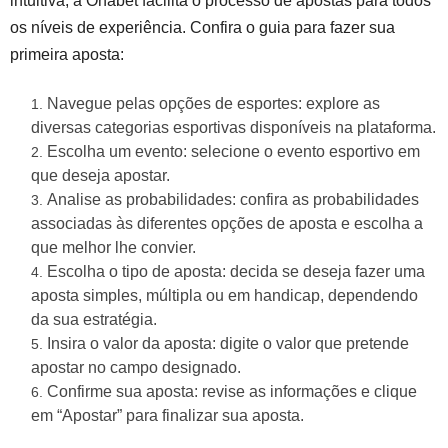
intuitiva, a Onabet facilita o processo de apostas para todos
os níveis de experiência. Confira o guia para fazer sua
primeira aposta:
Navegue pelas opções de esportes: explore as
diversas categorias esportivas disponíveis na plataforma.
Escolha um evento: selecione o evento esportivo em
que deseja apostar.
Analise as probabilidades: confira as probabilidades
associadas às diferentes opções de aposta e escolha a
que melhor lhe convier.
Escolha o tipo de aposta: decida se deseja fazer uma
aposta simples, múltipla ou em handicap, dependendo
da sua estratégia.
Insira o valor da aposta: digite o valor que pretende
apostar no campo designado.
Confirme sua aposta: revise as informações e clique
em “Apostar” para finalizar sua aposta.