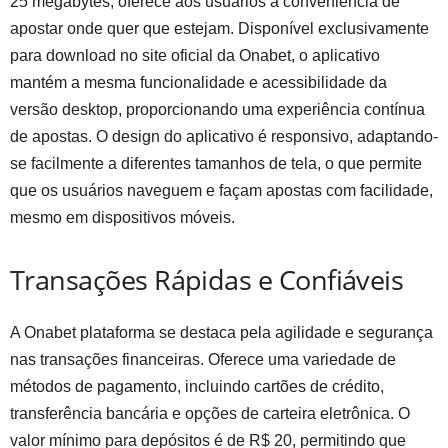
25 megabytes, oferece aos usuários a conveniência de
apostar onde quer que estejam. Disponível exclusivamente
para download no site oficial da Onabet, o aplicativo
mantém a mesma funcionalidade e acessibilidade da
versão desktop, proporcionando uma experiência contínua
de apostas. O design do aplicativo é responsivo, adaptando-
se facilmente a diferentes tamanhos de tela, o que permite
que os usuários naveguem e façam apostas com facilidade,
mesmo em dispositivos móveis.
Transações Rápidas e Confiáveis
A Onabet plataforma se destaca pela agilidade e segurança
nas transações financeiras. Oferece uma variedade de
métodos de pagamento, incluindo cartões de crédito,
transferência bancária e opções de carteira eletrônica. O
valor mínimo para depósitos é de R$ 20, permitindo que