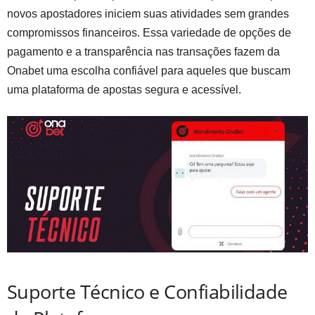
novos apostadores iniciem suas atividades sem grandes
compromissos financeiros. Essa variedade de opções de
pagamento e a transparência nas transações fazem da
Onabet uma escolha confiável para aqueles que buscam
uma plataforma de apostas segura e acessível.
Suporte Técnico e Confiabilidade