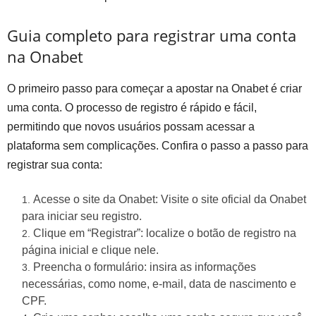
Guia completo para registrar uma conta
na Onabet
O primeiro passo para começar a apostar na Onabet é criar
uma conta. O processo de registro é rápido e fácil,
permitindo que novos usuários possam acessar a
plataforma sem complicações. Confira o passo a passo para
registrar sua conta:
Acesse o site da Onabet: Visite o site oficial da Onabet
para iniciar seu registro.
Clique em “Registrar”: localize o botão de registro na
página inicial e clique nele.
Preencha o formulário: insira as informações
necessárias, como nome, e-mail, data de nascimento e
CPF.