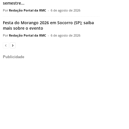
semestre...
Redação Portal da RMC
-
6 de agosto de 2026
Festa do Morango 2026 em Socorro (SP); saiba
mais sobre o evento
Redação Portal da RMC
-
6 de agosto de 2026
Publicidade