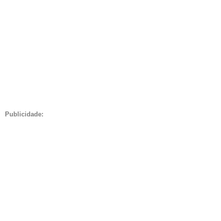
Publicidade: