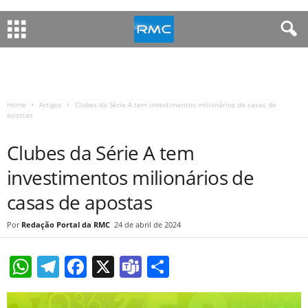
Home
Artigos
Clubes da Série A tem investimentos milionários de casas de
apostas
ARTIGOS
Clubes da Série A tem
investimentos milionários de
casas de apostas
Redação Portal da RMC
24 de abril de 2024
W
T
F
X
T
S
h
el
a
e
h