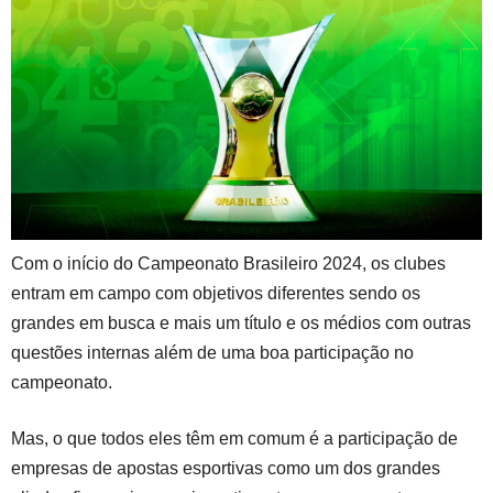
at
e
c
a
ar
s
gr
e
m
e
A
a
b
s
p
m
o
p
o
k
Com o início do Campeonato Brasileiro 2024, os clubes
entram em campo com objetivos diferentes sendo os
grandes em busca e mais um título e os médios com outras
questões internas além de uma boa participação no
campeonato.
…
Mas, o que todos eles têm em comum é a participação de
empresas de apostas esportivas como um dos grandes