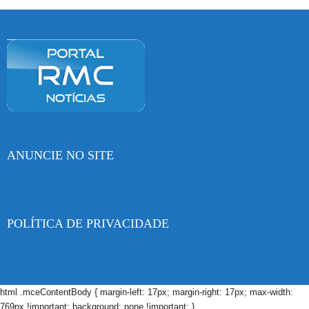
ANUNCIE NO SITE
POLÍTICA DE PRIVACIDADE
html .mceContentBody { margin-left: 17px; margin-right: 17px; max-width:
769px !important; background: none !important; }