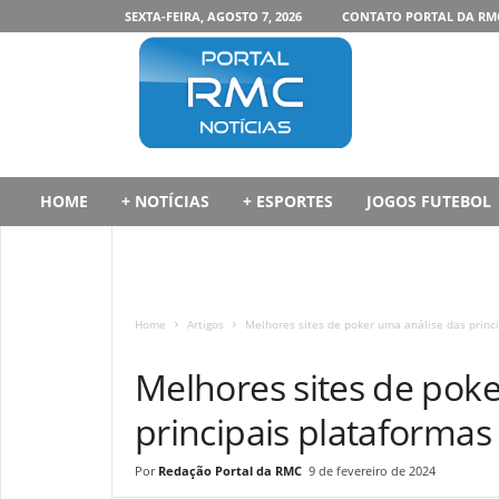
SEXTA-FEIRA, AGOSTO 7, 2026
CONTATO PORTAL DA RM
P
o
r
t
a
l
d
HOME
+ NOTÍCIAS
+ ESPORTES
JOGOS FUTEBOL
a
R
M
C
Home
Artigos
Melhores sites de poker uma análise das princ
ARTIGOS
Melhores sites de pok
principais plataformas
Redação Portal da RMC
9 de fevereiro de 2024