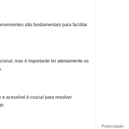
venientes são fundamentais para facilitar
icional, mas é importante ler atentamente os
.
 e acessível é crucial para resolver
ir.
Publicidade: