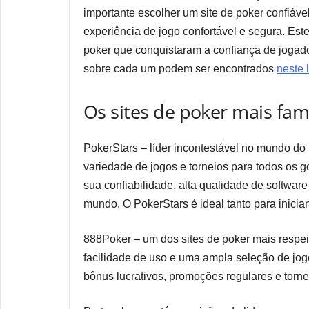
importante escolher um site de poker confiáv
experiência de jogo confortável e segura. Este
poker que conquistaram a confiança de jogad
sobre cada um podem ser encontrados
neste 
Os sites de poker mais fa
PokerStars – líder incontestável no mundo do
variedade de jogos e torneios para todos os g
sua confiabilidade, alta qualidade de softwa
mundo. O PokerStars é ideal tanto para inician
888Poker – um dos sites de poker mais respei
facilidade de uso e uma ampla seleção de jogo
bônus lucrativos, promoções regulares e torn