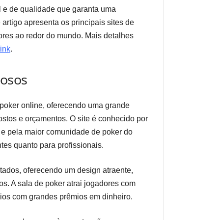
el e de qualidade que garanta uma
 artigo apresenta os principais sites de
ores ao redor do mundo. Mais detalhes
link
.
mosos
 poker online, oferecendo uma grande
ostos e orçamentos. O site é conhecido por
re e pela maior comunidade de poker do
tes quanto para profissionais.
tados, oferecendo um design atraente,
s. A sala de poker atrai jogadores com
eios com grandes prêmios em dinheiro.