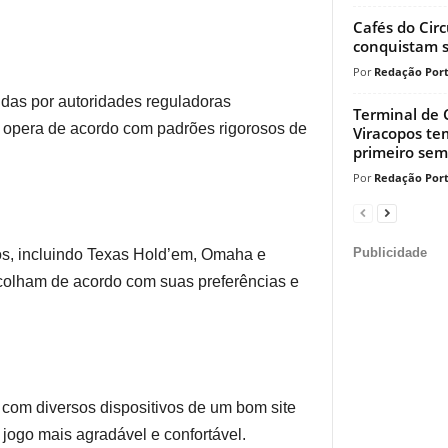
Cafés do Circ
conquistam s
Redação Port
itidas por autoridades reguladoras
Terminal de 
a opera de acordo com padrões rigorosos de
Viracopos te
primeiro seme
Redação Port
Publicidade
s, incluindo Texas Hold’em, Omaha e
scolham de acordo com suas preferências e
l com diversos dispositivos de um bom site
jogo mais agradável e confortável.