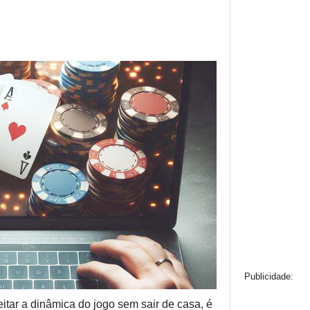
Publicidade:
eitar a dinâmica do jogo sem sair de casa, é